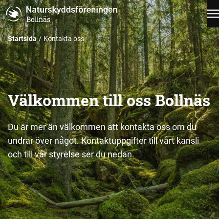
Bollnäs
Startsida
Kontakta oss
Välkommen till oss Bollnäs
Du är mer än välkommen att kontakta oss om du
undrar över något. Kontaktuppgifter till vårt kansli
och till vår styrelse ser du nedan.