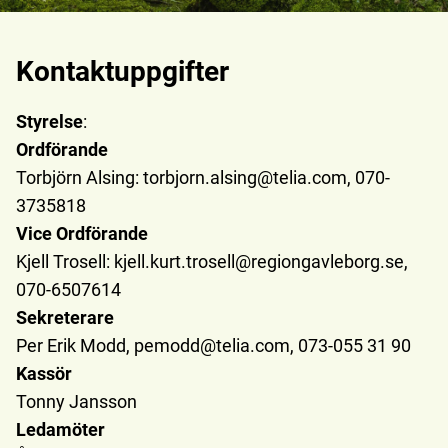
Kontaktuppgifter
Styrelse
:
Ordförande
Torbjörn Alsing: torbjorn.alsing@telia.com, 070-
3735818
Vice Ordförande
Kjell Trosell: kjell.kurt.trosell@regiongavleborg.se,
070-6507614
Sekreterare
Per Erik Modd, pemodd@telia.com, 073-055 31 90
Kassör
Tonny Jansson
Ledamöter