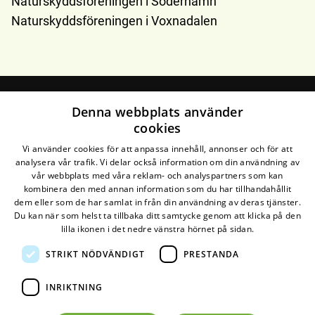
Naturskyddsföreningen i Söderhamn
Naturskyddsföreningen i Voxnadalen
Denna webbplats använder
Bollnäs
cookies
Vi använder cookies för att anpassa innehåll, annonser och för att
analysera vår trafik. Vi delar också information om din användning av
Kontakta oss
vår webbplats med våra reklam- och analyspartners som kan
kombinera den med annan information som du har tillhandahållit
Naturskyddsföreningen Bollnäs
dem eller som de har samlat in från din användning av deras tjänster.
Du kan när som helst ta tillbaka ditt samtycke genom att klicka på den
lilla ikonen i det nedre vänstra hörnet på sidan.
STRIKT NÖDVÄNDIGT
PRESTANDA
Den här webbplatsen drivs av
Glesys AB
med
Bra
Miljöval-märkt
el från
Falkenberg Energi
INRIKTNING
©
2026
Naturskyddsföreningen